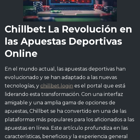
Chillbet: La Revolución en
las Apuestas Deportivas
Online
En el mundo actual, las apuestas deportivas han
evolucionado y se han adaptado a las nuevas
tecnologías, y
chillbet login
es el portal que está
liderando esta transformación. Con una interfaz
amigable y una amplia gama de opciones de
apuestas, Chillbet se ha convertido en una de las
plataformas más populares para los aficionados a las
apuestas en línea. Este artículo profundiza en las
características, beneficios y la experiencia general