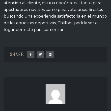
atención al cliente, es una opción ideal tanto para
apostadores novatos como para veteranos. Si estás
buscando una experiencia satisfactoria en el mundo
de las apuestas deportivas, Chillbet podría ser el
lugar perfecto para comenzar.
SHARE: