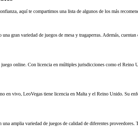
confianza, aquí te compartimos una lista de algunos de los más recomen
 una gran variedad de juegos de mesa y tragaperras. Además, cuentan c
 juego online. Con licencia en múltiples jurisdicciones como el Reino 
ino en vivo, LeoVegas tiene licencia en Malta y el Reino Unido. Su enf
 una amplia variedad de juegos de calidad de diferentes proveedores. Ta