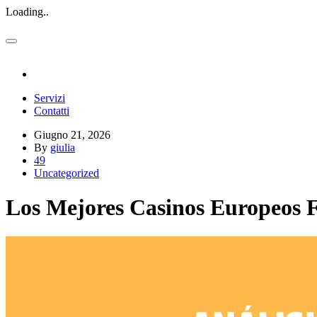
Loading..
Servizi
Contatti
Giugno 21, 2026
By
giulia
49
Uncategorized
Los Mejores Casinos Europeos F