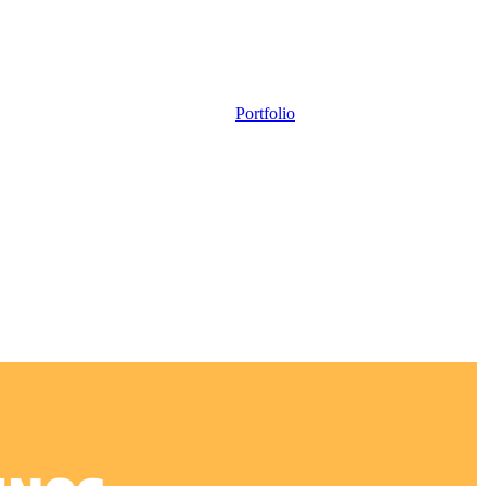
Portfolio