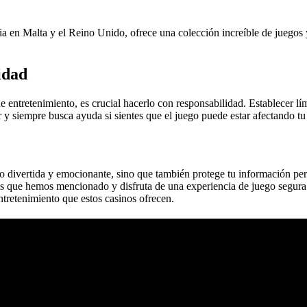
 en Malta y el Reino Unido, ofrece una colección increíble de juegos y
idad
entretenimiento, es crucial hacerlo con responsabilidad. Establecer lím
 y siempre busca ayuda si sientes que el juego puede estar afectando t
o divertida y emocionante, sino que también protege tu información perso
iones que hemos mencionado y disfruta de una experiencia de juego segura
entretenimiento que estos casinos ofrecen.