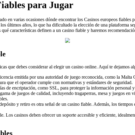
iables para Jugar
teado en varias ocasiones dónde encontrar los Casinos europeos fiables 
 los últimos años, lo que ha dificultado la elección de una plataforma 
os qué características definen a un casino fiable y haremos recomendaci
le
ticas que debes considerar al elegir un casino online. Aquí te dejamos a
licencia emitida por una autoridad de juego reconocida, como la Mal
ura que el operador cumple con normativas y estándares de seguridad.
gías de encriptación, como SSL, para proteger la información personal y 
ama de juegos de calidad, incluyendo tragaperras, mesa y juegos en v
bles.
depósito y retiro es otra señal de un casino fiable. Además, los tiempo
le. Los casinos deben ofrecer un soporte accesible y eficiente, idealmen
bles