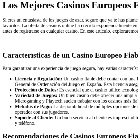
Los Mejores Casinos Europeos F
Si eres un entusiasta de los juegos de azar, seguro que ya te has plan
favoritos. La oferta de casinos online ha crecido exponencialmente en
antes de registrarse en cualquier casino. En este artículo, explorarem
Características de un Casino Europeo Fiab
Para garantizar una experiencia de juego segura, hay varias caracterís
Licencia y Regulación:
Un casino fiable debe contar con una 
General de Ordenación del Juego en España. Esta licencia aseg
Protección de Datos:
Es esencial que el casino utilice tecnolo
Variedad de Juegos:
Un buen casino debe ofrecer una amplia g
Microgaming y Playtech suelen trabajar con los casinos más fia
Métodos de Pago:
La disponibilidad de múltiples opciones de 
operador con sus jugadores.
Soporte al Cliente:
Un buen servicio al cliente es imprescindib
y teléfono.
Recomendaciones de Casinos Europeos Fia