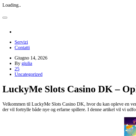
Loading..
Servizi
Contatti
Giugno 14, 2026
By
giulia
25
Uncategorized
LuckyMe Slots Casino DK – Ople
Velkommen til LuckyMe Slots Casino DK, hvor du kan opleve en ve
der vil fortrylle både nye og erfarne spillere. I denne artikel vil vi