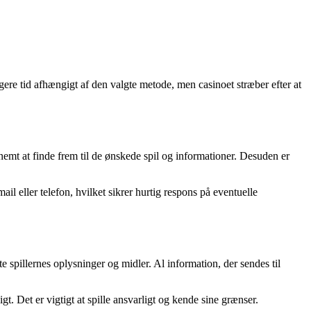
ere tid afhængigt af den valgte metode, men casinoet stræber efter at
emt at finde frem til de ønskede spil og informationer. Desuden er
il eller telefon, hvilket sikrer hurtig respons på eventuelle
 spillernes oplysninger og midler. Al information, der sendes til
gt. Det er vigtigt at spille ansvarligt og kende sine grænser.