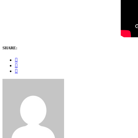
SHARE: