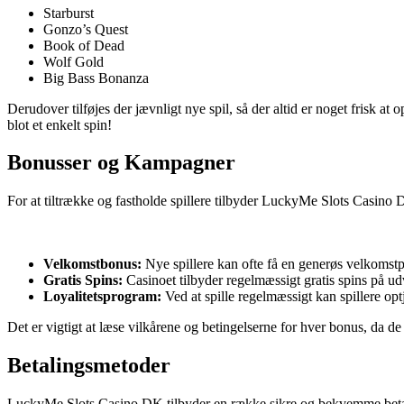
Starburst
Gonzo’s Quest
Book of Dead
Wolf Gold
Big Bass Bonanza
Derudover tilføjes der jævnligt nye spil, så der altid er noget frisk
blot et enkelt spin!
Bonusser og Kampagner
For at tiltrække og fastholde spillere tilbyder LuckyMe Slots Casi
Velkomstbonus:
Nye spillere kan ofte få en generøs velkomstpa
Gratis Spins:
Casinoet tilbyder regelmæssigt gratis spins på udv
Loyalitetsprogram:
Ved at spille regelmæssigt kan spillere op
Det er vigtigt at læse vilkårene og betingelserne for hver bonus, da 
Betalingsmetoder
LuckyMe Slots Casino DK tilbyder en række sikre og bekvemme betali