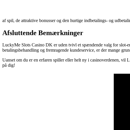
af spil, de attraktive bonusser og den hurtige indbetalings- og udbetali
Afsluttende Bemærkninger
LuckyMe Slots Casino DK er uden tvivl et spændende valg for slot-ent
betalingsbehandling og fremragende kundeservice, er der mange grunde
Uanset om du er en erfaren spiller eller helt ny i casinoverdenen, vil
på dig!