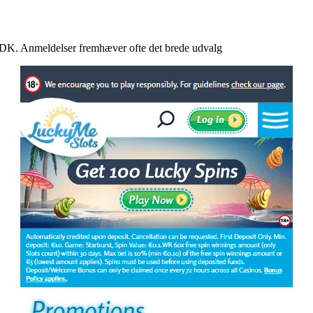
o DK. Anmeldelser fremhæver ofte det brede udvalg