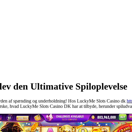
v den Ultimative Spiloplevelse
rden af spænding og underholdning! Hos LuckyMe Slots Casino dk
ht
 udforske, hvad LuckyMe Slots Casino DK har at tilbyde, herunder spilud