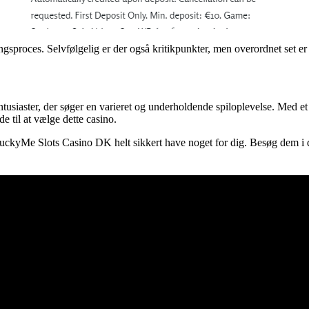
ngsproces. Selvfølgelig er der også kritikpunkter, men overordnet set er 
usiaster, der søger en varieret og underholdende spiloplevelse. Med et 
 til at vælge dette casino.
 LuckyMe Slots Casino DK helt sikkert have noget for dig. Besøg dem i d