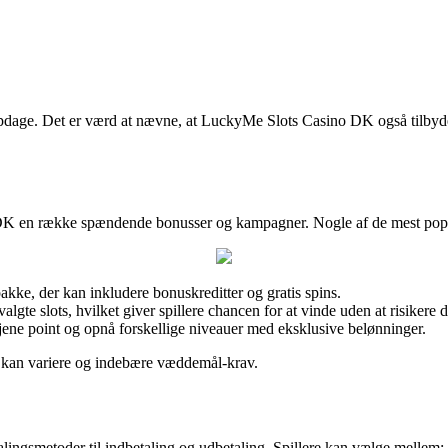
 at opdage. Det er værd at nævne, at LuckyMe Slots Casino DK også tilb
no DK en række spændende bonusser og kampagner. Nogle af de mest pop
kke, der kan inkludere bonuskreditter og gratis spins.
algte slots, hvilket giver spillere chancen for at vinde uden at risikere
tjene point og opnå forskellige niveauer med eksklusive belønninger.
de kan variere og indebære væddemål-krav.
ngsmetoder til indbetaling og udbetaling. Spillere kan vælge mellem: