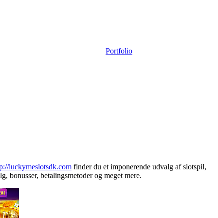
Portfolio
tp://luckymeslotsdk.com
finder du et imponerende udvalg af slotspil,
valg, bonusser, betalingsmetoder og meget mere.