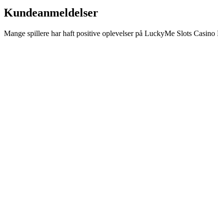
Kundeanmeldelser
Mange spillere har haft positive oplevelser på LuckyMe Slots Casin