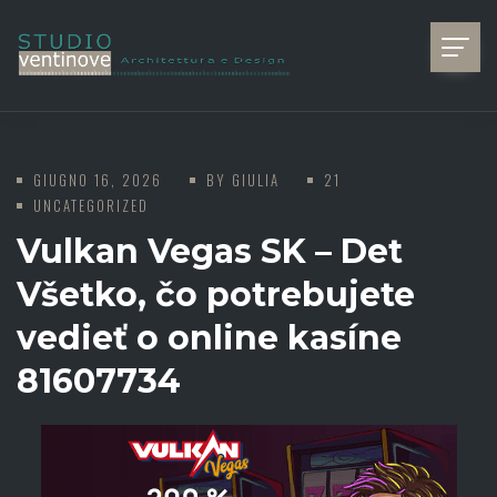
GIUGNO 16, 2026
BY
GIULIA
21
UNCATEGORIZED
Vulkan Vegas SK – Det
Všetko, čo potrebujete
vedieť o online kasíne
81607734