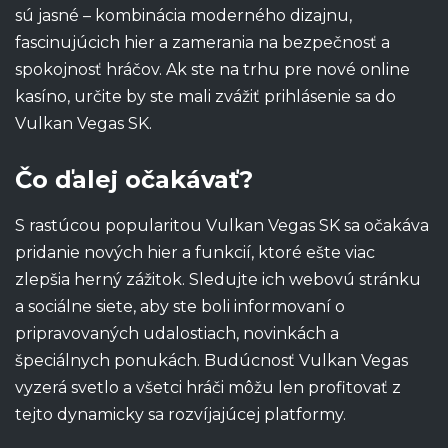
sú jasné – kombinácia moderného dizajnu,
fascinujúcich hier a zamerania na bezpečnosť a
spokojnosť hráčov. Ak ste na trhu pre nové online
kasíno, určite by ste mali zvážiť prihlásenie sa do
Vulkan Vegas SK.
Čo ďalej očakávať?
S rastúcou popularitou Vulkan Vegas SK sa očakáva
pridanie nových hier a funkcií, ktoré ešte viac
zlepšia herný zážitok. Sledujte ich webovú stránku
a sociálne siete, aby ste boli informovaní o
pripravovaných udalostiach, novinkách a
špeciálnych ponukách. Budúcnosť Vulkan Vegas
vyzerá svetlo a všetci hráči môžu len profitovať z
tejto dynamicky sa rozvíjajúcej platformy.