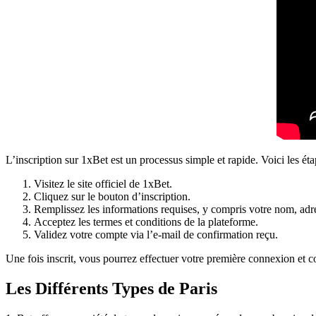
L’inscription sur 1xBet est un processus simple et rapide. Voici les ét
Visitez le site officiel de 1xBet.
Cliquez sur le bouton d’inscription.
Remplissez les informations requises, y compris votre nom, adre
Acceptez les termes et conditions de la plateforme.
Validez votre compte via l’e-mail de confirmation reçu.
Une fois inscrit, vous pourrez effectuer votre première connexion et c
Les Différents Types de Paris