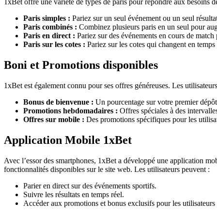
1xBet offre une variété de types de paris pour répondre aux besoins de 
Paris simples :
Pariez sur un seul événement ou un seul résultat
Paris combinés :
Combinez plusieurs paris en un seul pour augm
Paris en direct :
Pariez sur des événements en cours de match p
Paris sur les cotes :
Pariez sur les cotes qui changent en temps 
Boni et Promotions disponibles
1xBet est également connu pour ses offres généreuses. Les utilisateur
Bonus de bienvenue :
Un pourcentage sur votre premier dépôt
Promotions hebdomadaires :
Offres spéciales à des intervalles
Offres sur mobile :
Des promotions spécifiques pour les utilisat
Application Mobile 1xBet
Avec l’essor des smartphones, 1xBet a développé une application mobile 
fonctionnalités disponibles sur le site web. Les utilisateurs peuvent :
Parier en direct sur des événements sportifs.
Suivre les résultats en temps réel.
Accéder aux promotions et bonus exclusifs pour les utilisateurs