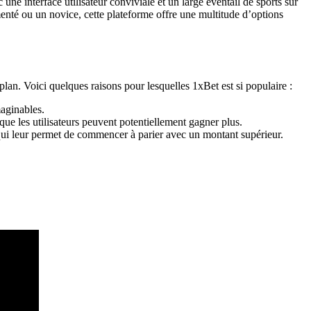
e interface utilisateur conviviale et un large éventail de sports sur
enté ou un novice, cette plateforme offre une multitude d’options
lan. Voici quelques raisons pour lesquelles 1xBet est si populaire :
maginables.
ue les utilisateurs peuvent potentiellement gagner plus.
qui leur permet de commencer à parier avec un montant supérieur.