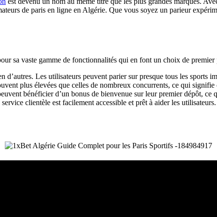
on
est devenu un nom au même titre que les plus grandes marques. Avec un
ateurs de paris en ligne en Algérie. Que vous soyez un parieur expérim
our sa vaste gamme de fonctionnalités qui en font un choix de premier p
en d’autres. Les utilisateurs peuvent parier sur presque tous les sports i
vent plus élevées que celles de nombreux concurrents, ce qui signifie q
euvent bénéficier d’un bonus de bienvenue sur leur premier dépôt, ce 
rvice clientèle est facilement accessible et prêt à aider les utilisateurs.