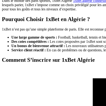
Dans le monde des paris sportifs, 1xbet Algérie
1xbet algérie connexi
lesquels parier, 1xBet s’impose comme un choix privilégié pour les am
pour tous les goûts et tous les niveaux d’expertise.
Pourquoi Choisir 1xBet en Algérie ?
1xBet n’est pas qu’une simple plateforme de paris. Elle est reconnue p
Une large gamme de sports :
Football, basketball, tennis et bi
Des cotes compétitives :
Les cotes proposées par 1xBet sont sou
Un bonus de bienvenue attractif :
Les nouveaux utilisateurs p
Service client réactif :
En cas de problèmes ou de questions, le se
Comment S’inscrire sur 1xBet Algérie