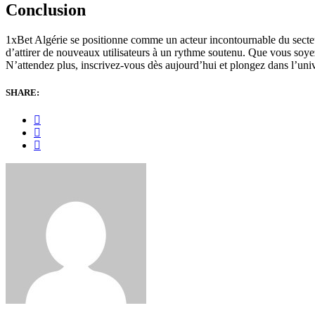
Conclusion
1xBet Algérie se positionne comme un acteur incontournable du secteur 
d’attirer de nouveaux utilisateurs à un rythme soutenu. Que vous soyez
N’attendez plus, inscrivez-vous dès aujourd’hui et plongez dans l’univ
SHARE: