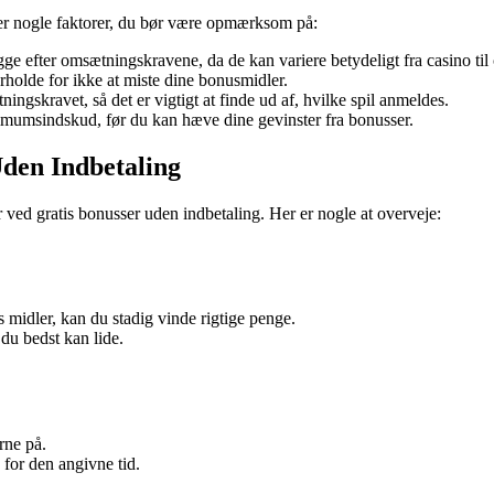
 der nogle faktorer, du bør være opmærksom på:
gge efter omsætningskravene, da de kan variere betydeligt fra casino til 
holde for ikke at miste dine bonusmidler.
ningskravet, så det er vigtigt at finde ud af, hvilke spil anmeldes.
imumsindskud, før du kan hæve dine gevinster fra bonusser.
den Indbetaling
ed gratis bonusser uden indbetaling. Her er nogle at overveje:
midler, kan du stadig vinde rigtige penge.
 du bedst kan lide.
rne på.
for den angivne tid.