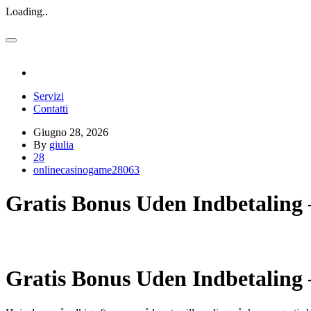
Loading..
Servizi
Contatti
Giugno 28, 2026
By
giulia
28
onlinecasinogame28063
Gratis Bonus Uden Indbetaling 
Gratis Bonus Uden Indbetaling 