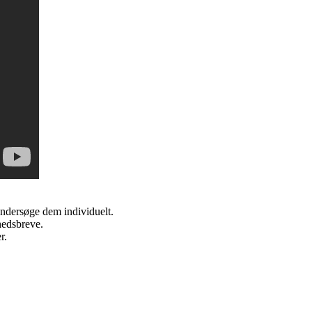
undersøge dem individuelt.
hedsbreve.
r.