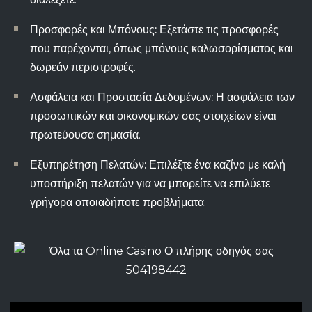
Προσφορές και Μπόνους:
Εξετάστε τις προσφορές
που παρέχονται, όπως μπόνους καλωσορίσματος και
δωρεάν περιστροφές.
Ασφάλεια και Προστασία Δεδομένων:
Η ασφάλεια των
προσωπικών και οικονομικών σας στοιχείων είναι
πρωτεύουσα σημασία.
Εξυπηρέτηση Πελατών:
Επιλέξτε ένα καζίνο με καλή
υποστήριξη πελατών για να μπορείτε να επιλύετε
γρήγορα οποιαδήποτε προβλήματα.