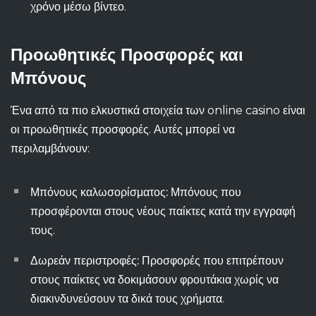
χρόνο μέσω βίντεο.
Προωθητικές Προσφορές και
Μπόνους
Ένα από τα πιο ελκυστικά στοιχεία των online casino είναι
οι προωθητικές προσφορές. Αυτές μπορεί να
περιλαμβάνουν:
Μπόνους καλωσορίσματος:
Μπόνους που
προσφέρονται στους νέους παίκτες κατά την εγγραφή
τους.
Δωρεάν περιστροφές:
Προσφορές που επιτρέπουν
στους παίκτες να δοκιμάσουν φρουτάκια χωρίς να
διακινδυνεύσουν τα δικά τους χρήματα.