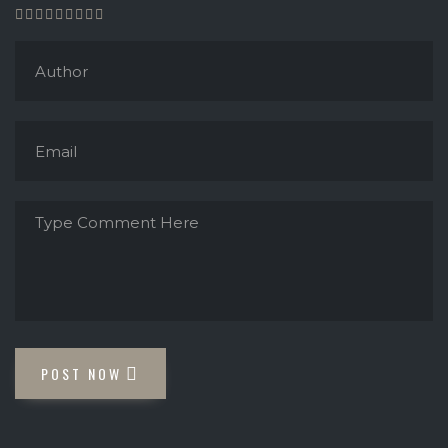
POST NOW