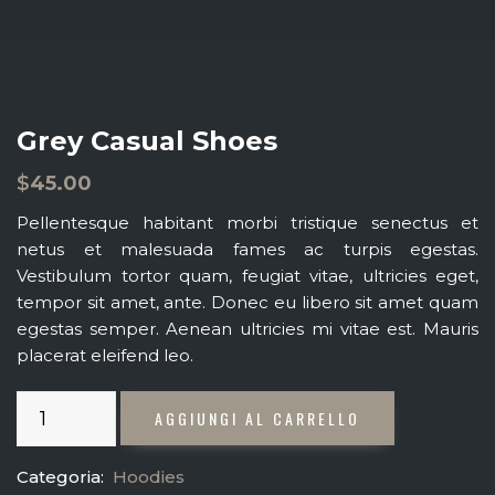
Grey Casual Shoes
$
45.00
Pellentesque habitant morbi tristique senectus et
netus et malesuada fames ac turpis egestas.
Vestibulum tortor quam, feugiat vitae, ultricies eget,
tempor sit amet, ante. Donec eu libero sit amet quam
egestas semper. Aenean ultricies mi vitae est. Mauris
placerat eleifend leo.
Grey
AGGIUNGI AL CARRELLO
Casual
Shoes
Categoria:
Hoodies
quantità