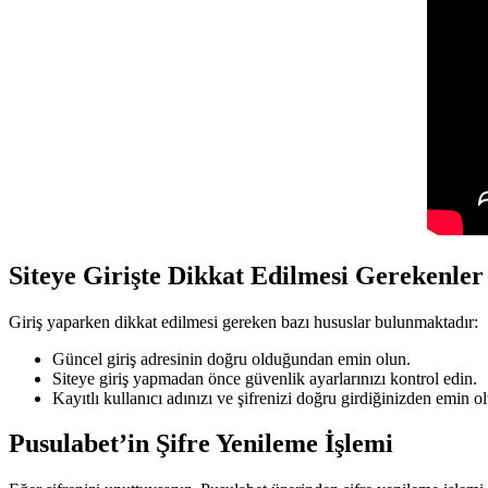
Siteye Girişte Dikkat Edilmesi Gerekenler
Giriş yaparken dikkat edilmesi gereken bazı hususlar bulunmaktadır:
Güncel giriş adresinin doğru olduğundan emin olun.
Siteye giriş yapmadan önce güvenlik ayarlarınızı kontrol edin.
Kayıtlı kullanıcı adınızı ve şifrenizi doğru girdiğinizden emin o
Pusulabet’in Şifre Yenileme İşlemi