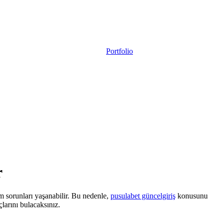
Portfolio
r
im sorunları yaşanabilir. Bu nedenle,
pusulabet güncelgiriş
konusunu
larını bulacaksınız.