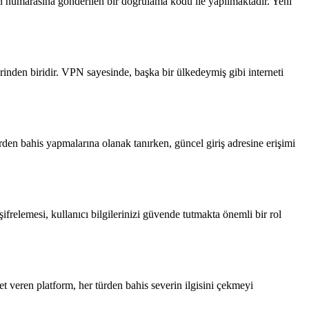
efon numarasına gönderilen bir doğrulama kodu ile yapılmaktadır. Yeni
erinden biridir. VPN sayesinde, başka bir ülkedeymiş gibi interneti
den bahis yapmalarına olanak tanırken, güncel giriş adresine erişimi
ifrelemesi, kullanıcı bilgilerinizi güvende tutmakta önemli bir rol
t veren platform, her türden bahis severin ilgisini çekmeyi