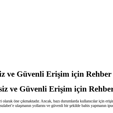
iz ve Güvenli Erişim için Rehber
siz ve Güvenli Erişim için Rehbe
i olarak öne çıkmaktadır. Ancak, bazı durumlarda kullanıcılar için eriş
ulabet’e ulaşmanın yollarını ve güvenli bir şekilde bahis yapmanın ipuç