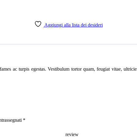
Aggiungi alla lista dei desideri
fames ac turpis egestas. Vestibulum tortor quam, feugiat vitae, ultric
ntrassegnati
*
r re